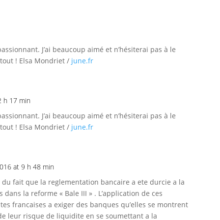
passionnant. J’ai beaucoup aimé et n’hésiterai pas à le
tout ! Elsa Mondriet /
june.fr
2 h 17 min
passionnant. J’ai beaucoup aimé et n’hésiterai pas à le
tout ! Elsa Mondriet /
june.fr
2016 at 9 h 48 min
e du fait que la reglementation bancaire a ete durcie a la
 dans la reforme « Bale III » . L’application de ces
rites francaises a exiger des banques qu’elles se montrent
de leur risque de liquidite en se soumettant a la