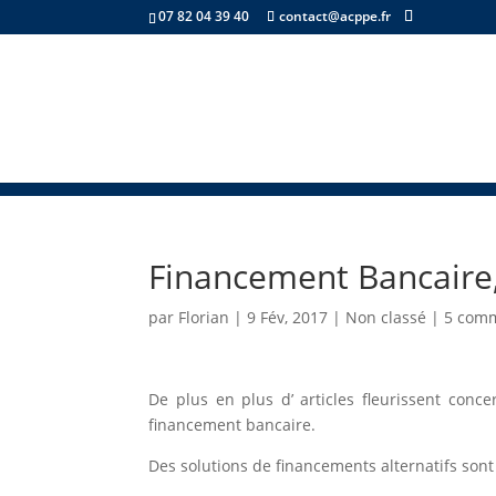
07 82 04 39 40
contact@acppe.fr
Financement Bancaire,
par
Florian
|
9 Fév, 2017
|
Non classé
|
5 comm
De plus en plus d’ articles fleurissent conce
financement bancaire.
Des solutions de financements alternatifs son